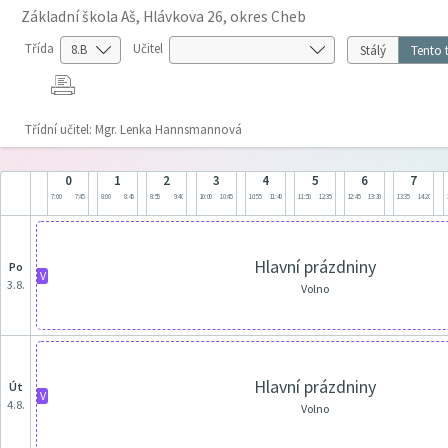
Základní škola Aš, Hlávkova 26, okres Cheb
Třída
Učitel
Stálý
Tento 
Třídní učitel: Mgr. Lenka Hannsmannová
0
1
2
3
4
5
6
7
7:00
7:45
8:00
8:45
8:55
9:40
10:00
10:45
10:55
11:40
11:50
12:35
12:45
13:30
13:35
14:20
Hlavní prázdniny
po
V
3.8.
Volno
Hlavní prázdniny
út
V
4.8.
Volno