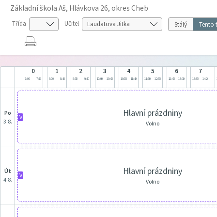
Základní škola Aš, Hlávkova 26, okres Cheb
Třída
Učitel
Stálý
Tento 
0
1
2
3
4
5
6
7
7:00
7:45
8:00
8:45
8:55
9:40
10:00
10:45
10:55
11:40
11:50
12:35
12:45
13:30
13:35
14:20
Hlavní prázdniny
po
V
3.8.
Volno
Hlavní prázdniny
út
V
4.8.
Volno