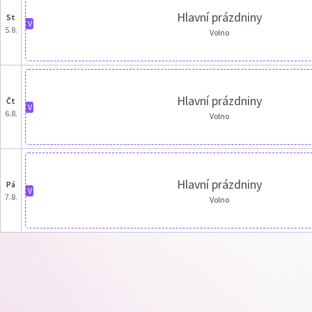
Hlavní prázdniny
st
V
5.8.
Volno
Hlavní prázdniny
čt
V
6.8.
Volno
Hlavní prázdniny
pá
V
7.8.
Volno