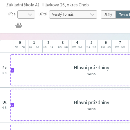
Základní škola Aš, Hlávkova 26, okres Cheb
Třída
Učitel
Stálý
Tento 
0
1
2
3
4
5
6
7
7:00
7:45
8:00
8:45
8:55
9:40
10:00
10:45
10:55
11:40
11:50
12:35
12:45
13:30
13:35
14:20
Hlavní prázdniny
po
V
3.8.
Volno
Hlavní prázdniny
út
V
4.8.
Volno