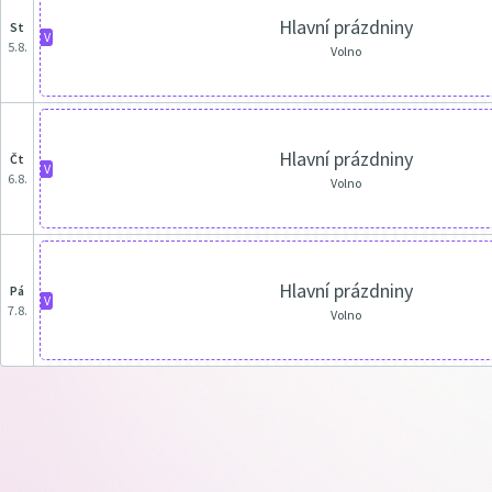
Hlavní prázdniny
st
V
5.8.
Volno
Hlavní prázdniny
čt
V
6.8.
Volno
Hlavní prázdniny
pá
V
7.8.
Volno