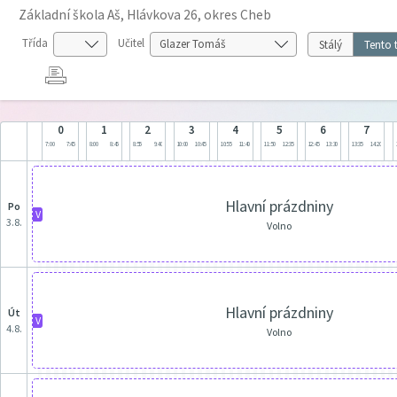
Základní škola Aš, Hlávkova 26, okres Cheb
Třída
Učitel
Stálý
Tento 
0
1
2
3
4
5
6
7
7:00
7:45
8:00
8:45
8:55
9:40
10:00
10:45
10:55
11:40
11:50
12:35
12:45
13:30
13:35
14:20
Hlavní prázdniny
po
V
3.8.
Volno
Hlavní prázdniny
út
V
4.8.
Volno