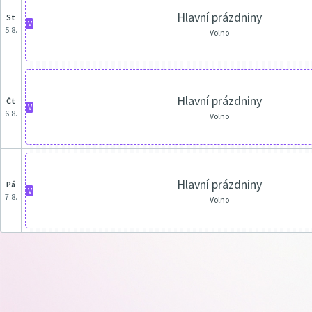
Hlavní prázdniny
st
V
5.8.
Volno
Hlavní prázdniny
čt
V
6.8.
Volno
Hlavní prázdniny
pá
V
7.8.
Volno