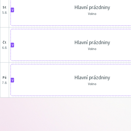
Hlavní prázdniny
st
V
5.8.
Volno
Hlavní prázdniny
čt
V
6.8.
Volno
Hlavní prázdniny
pá
V
7.8.
Volno