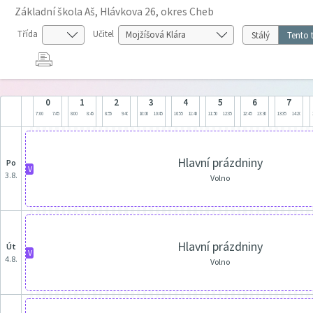
Základní škola Aš, Hlávkova 26, okres Cheb
Třída
Učitel
Stálý
Tento 
0
1
2
3
4
5
6
7
7:00
7:45
8:00
8:45
8:55
9:40
10:00
10:45
10:55
11:40
11:50
12:35
12:45
13:30
13:35
14:20
Hlavní prázdniny
po
V
3.8.
Volno
Hlavní prázdniny
út
V
4.8.
Volno