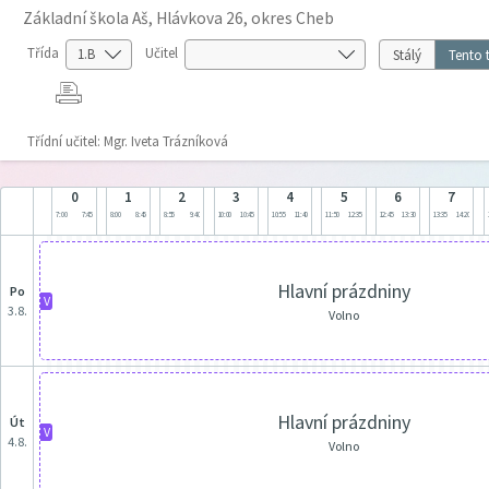
Základní škola Aš, Hlávkova 26, okres Cheb
Třída
Učitel
Stálý
Tento 
Třídní učitel: Mgr. Iveta Trázníková
0
1
2
3
4
5
6
7
7:00
7:45
8:00
8:45
8:55
9:40
10:00
10:45
10:55
11:40
11:50
12:35
12:45
13:30
13:35
14:20
Hlavní prázdniny
po
V
3.8.
Volno
Hlavní prázdniny
út
V
4.8.
Volno