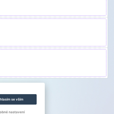
hlasím se vším
obné nastavení