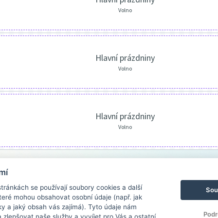
Volno
Hlavní prázdniny
Volno
Hlavní prázdniny
Volno
mí
ránkách se používají soubory cookies a další
Sou
 které mohou obsahovat osobní údaje (např. jak
ky a jaký obsah vás zajímá). Tyto údaje nám
Podr
zlepšovat naše služby a vyvíjet pro Vás a ostatní