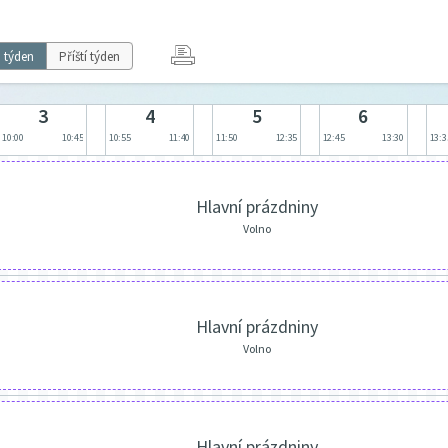
 týden
Příští týden
3
4
5
6
10:00
10:45
10:55
11:40
11:50
12:35
12:45
13:30
13:3
Hlavní prázdniny
Volno
Hlavní prázdniny
Volno
Hlavní prázdniny