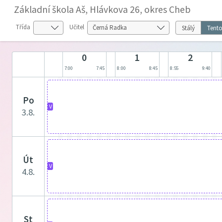
Základní škola Aš, Hlávkova 26, okres Cheb
Třída
Učitel
Stálý
Tento
0
1
2
7:00
7:45
8:00
8:45
8:55
9:40
po
V
3.8.
út
V
4.8.
st