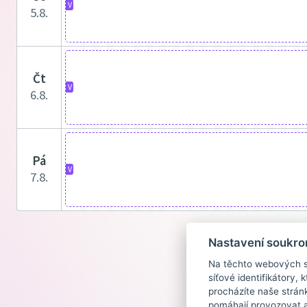
V
5.8.
čt
V
6.8.
pá
V
7.8.
Nastavení soukro
Na těchto webových st
síťové identifikátory,
procházíte naše strán
pomáhají provozovat a 