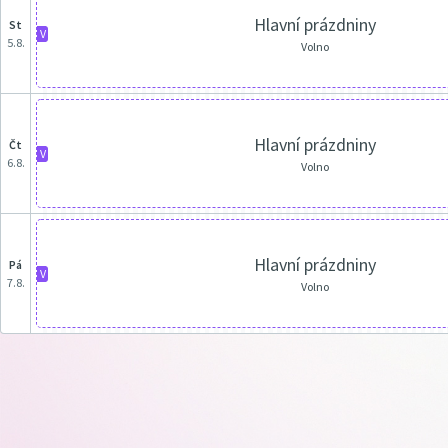
Hlavní prázdniny
st
V
5.8.
Volno
Hlavní prázdniny
čt
V
6.8.
Volno
Hlavní prázdniny
pá
V
7.8.
Volno