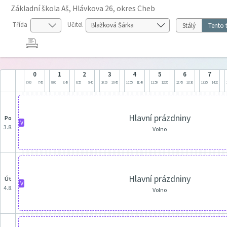
Základní škola Aš, Hlávkova 26, okres Cheb
Třída
Učitel
Stálý
Tento 
0
1
2
3
4
5
6
7
7:00
7:45
8:00
8:45
8:55
9:40
10:00
10:45
10:55
11:40
11:50
12:35
12:45
13:30
13:35
14:20
Hlavní prázdniny
po
V
3.8.
Volno
Hlavní prázdniny
út
V
4.8.
Volno