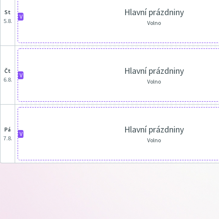
Hlavní prázdniny
st
V
5.8.
Volno
Hlavní prázdniny
čt
V
6.8.
Volno
Hlavní prázdniny
pá
V
7.8.
Volno