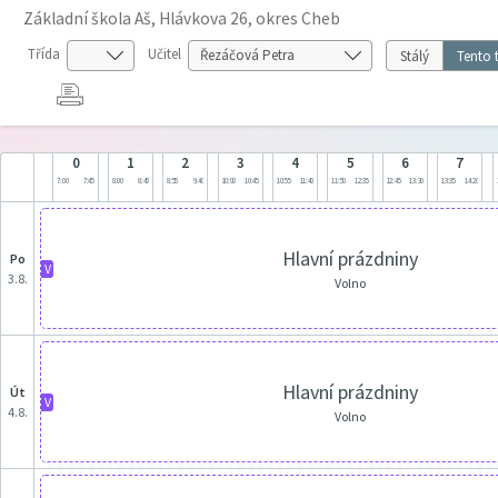
Základní škola Aš, Hlávkova 26, okres Cheb
Třída
Učitel
Stálý
Tento 
0
1
2
3
4
5
6
7
7:00
7:45
8:00
8:45
8:55
9:40
10:00
10:45
10:55
11:40
11:50
12:35
12:45
13:30
13:35
14:20
Hlavní prázdniny
po
V
3.8.
Volno
Hlavní prázdniny
út
V
4.8.
Volno