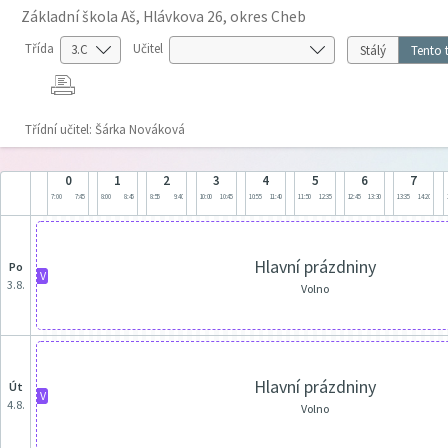
Základní škola Aš, Hlávkova 26, okres Cheb
Třída
Učitel
Stálý
Tento 
Třídní učitel: Šárka Nováková
0
1
2
3
4
5
6
7
7:00
7:45
8:00
8:45
8:55
9:40
10:00
10:45
10:55
11:40
11:50
12:35
12:45
13:30
13:35
14:20
Hlavní prázdniny
po
V
3.8.
Volno
Hlavní prázdniny
út
V
4.8.
Volno