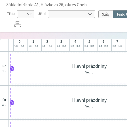
Základní škola Aš, Hlávkova 26, okres Cheb
Třída
Učitel
Stálý
Tento 
0
1
2
3
4
5
6
7
7:00
7:45
8:00
8:45
8:55
9:40
10:00
10:45
10:55
11:40
11:50
12:35
12:45
13:30
13:35
14:20
Hlavní prázdniny
po
V
3.8.
Volno
Hlavní prázdniny
út
V
4.8.
Volno