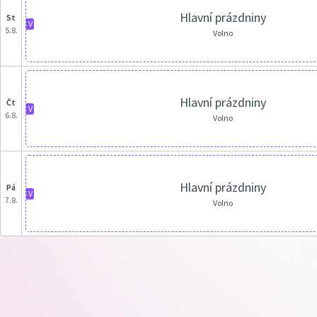
Hlavní prázdniny
st
V
5.8.
Volno
Hlavní prázdniny
čt
V
6.8.
Volno
Hlavní prázdniny
pá
V
7.8.
Volno